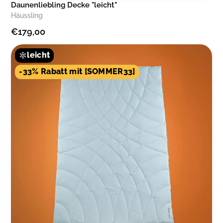
Daunenliebling Decke "leicht"
Häussling
€179,00
leicht
-33% Rabatt mit [SOMMER33]