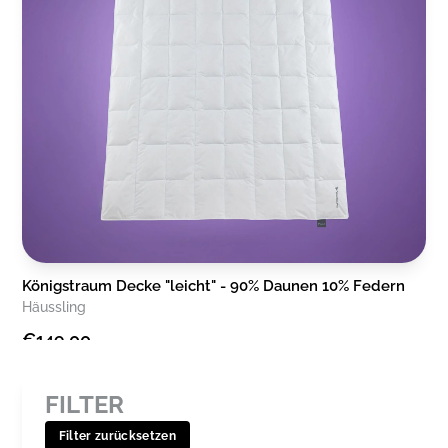
Königstraum Decke "leicht" - 90% Daunen 10% Federn
Häussling
€149,00
leicht
FILTER
-33% Rabatt mit [SOMMER33]
Filter zurücksetzen