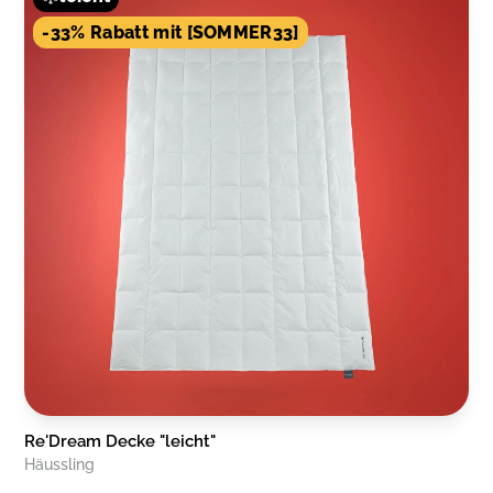
-33% Rabatt mit [SOMMER33]
Re'Dream Decke "leicht"
Häussling