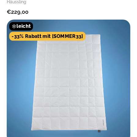
Häussling
€229,00
leicht
-33% Rabatt mit [SOMMER33]