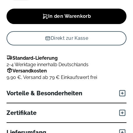
In den Warenkorb
Direkt zur Kasse
Standard-Lieferung
2-4 Werktage innerhalb Deutschlands
Versandkosten
9,90 €, Versand ab 79 € Einkaufswert frei
Vorteile & Besonderheiten
Als erste Bettwarenserie erhielt Daunenliebling das Prädikat
Zertifikate
"Bioabbaubar“ und war damit Vorreiter in Sachen
Nachhaltigkeit. Die wertvollen, flauschigen Daunen und
Federn stammen aus ethisch kontrollierten Quellen und die
geschmeidigen, atmungsaktiven Bezüge bestehen zu 100
Lieferumfang