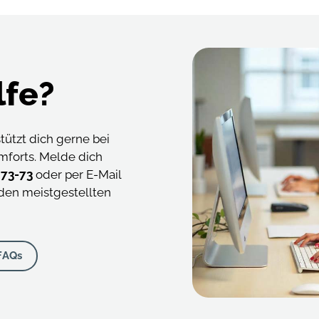
lfe?
ützt dich gerne bei
mforts. Melde dich
1 73-73
oder per E-Mail
den meistgestellten
FAQs