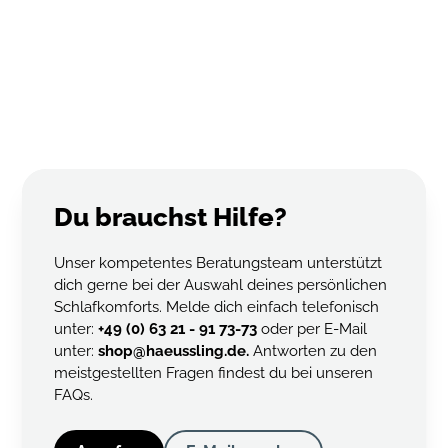
Durch den Gebrauch unterliegen die Naturprodukte einem
natürlichen Alterungsprozess. Trotz guter Pflege verändert
sich im Laufe der Jahre der Zustand der Füllung. Schüttle
das Produkt regelmäßig sanft an der langen Seite auf und
lüfte es am offenen Fenster (bitte nicht in die pralle Sonne
legen und klopfen). Generell gilt die Empfehlung: Nach
spätestens 3-4 Jahren solltest du Kopfkissen und nach etwa
6-8 Jahren die Zudecke aus hygienischen Gründen
austauschen.
Du brauchst Hilfe?
Unser kompetentes Beratungsteam unterstützt
dich gerne bei der Auswahl deines persönlichen
Schlafkomforts. Melde dich einfach telefonisch
unter:
+49 (0) 63 21 - 91 73-73
oder per E-Mail
unter:
shop@haeussling.de.
Antworten zu den
meistgestellten Fragen findest du bei unseren
FAQs.