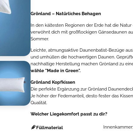
Grönland – Natürliches Behagen
In den kältesten Regionen der Erde hat die Natu
verwöhnt dich mit großflockigen Gänsedaunen au
Sommer.
Leichte, atmungsaktive Daunenbatist-Bezüge aus
und umhüllen die hochwertigen Daunen. Geprüfte 
nachhaltige Herstellung machen Grönland zu ei
wähle "Made in Green".
Grönland Kopfkissen
Die perfekte Ergänzung zur Grönland Daunendecke
Je höher der Federnanteil, desto fester das Kisse
Qualität.
Welcher Liegekomfort passt zu dir?
Innenkammer:
Füllmaterial