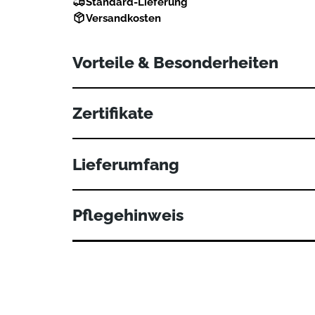
Standard-Lieferung
Versandkosten
Vorteile & Besonderheiten
Besonders stützender und zugleich softer L
Zertifikate
„Made in Green“ – zertifizierte Nachhaltigkeit
Ideal für Seitenschläfer
Lieferumfang
Die Bettwaren erreichen dich in praktischen, wi
Pflegehinweis
HAUSHALTSWÄSCHE BIS 60° C:
Beachte das Fassungsvermögen der Waschmaschinen
kleineren Maschinen unbedingt einen fachmännisch
Energiesparprogramms bereits bei 40° C bestens g