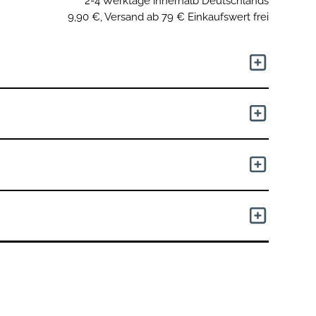
2-4 Werktage innerhalb Deutschlands
9,90 €, Versand ab 79 € Einkaufswert frei
iegekomfort durch Drei-Kammer-Verarbeitung
ederverwendbaren Tragetaschen zum Verstauen.
 (Kissen ab 5 kg / Decken ab 7,5 kg). Hol dir bei
en Rat ein. Der Artikel wird mittels eines Eco- /
ereinigt. Du sparst dadurch Energie und schonst