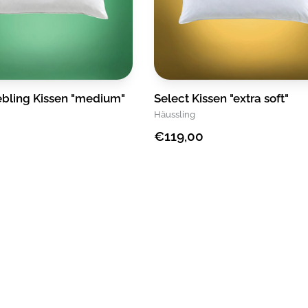
an der langen Seite auf und lüfte es am offenen Fe
klopfen). Generell gilt die Empfehlung: Nach spät
etwa 6-8 Jahren die Zudecke aus hygienischen G
bling Kissen "medium"
Select Kissen "extra soft"
Häussling
€119,00