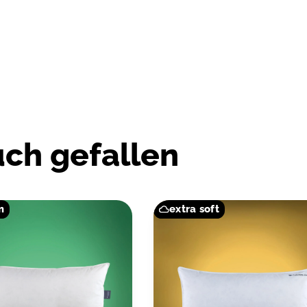
zusätzlich die Umwelt.
WASCHMITTEL:
Verwende ein Daunen-/Woll- oder Feinwaschmitte
Damit das Waschmittel vollständig ausgespült wir
TROCKNUNG:
Nach der Wäsche gehören Daunen- / Federbettwa
uch gefallen
(max. 2/3 gefüllt). Bei einer zu kleinen Trommel
führen kann. Trockne die Bettwaren niemals im Fr
Bettwaren beschädigt werden können. Wähle ein
Belastung und beachte die Behandlungsdauer (min
Restfeuchte vorhanden sein. Schüttle das Produ
m
extra soft
und lass es anschließend bei Zimmertemperatur g
HALTBARKEIT:
Durch den Gebrauch unterliegen die Naturprodukt
Pflege verändert sich im Laufe der Jahre der Zust