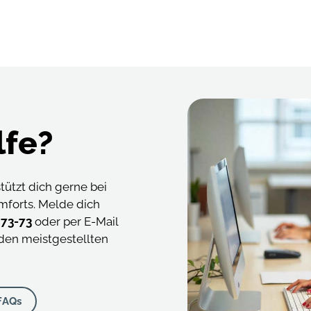
lfe?
ützt dich gerne bei
mforts. Melde dich
1 73-73
oder per E-Mail
den meistgestellten
FAQs