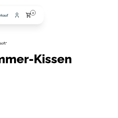
0
rkauf
soft"
mmer-Kissen