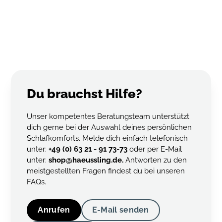
das Produkt regelmäßig sanft an der langen Seite auf und
lüfte es am offenen Fenster (bitte nicht in die pralle Sonne
legen und klopfen). Generell gilt die Empfehlung: Nach
spätestens 3-4 Jahren solltest du Kopfkissen und nach etwa
6-8 Jahren die Zudecke aus hygienischen Gründen
austauschen.
Du brauchst Hilfe?
Unser kompetentes Beratungsteam unterstützt
dich gerne bei der Auswahl deines persönlichen
Schlafkomforts. Melde dich einfach telefonisch
unter:
+49 (0) 63 21 - 91 73-73
oder per E-Mail
unter:
shop@haeussling.de.
Antworten zu den
meistgestellten Fragen findest du bei unseren
FAQs.
Anrufen
E-Mail senden