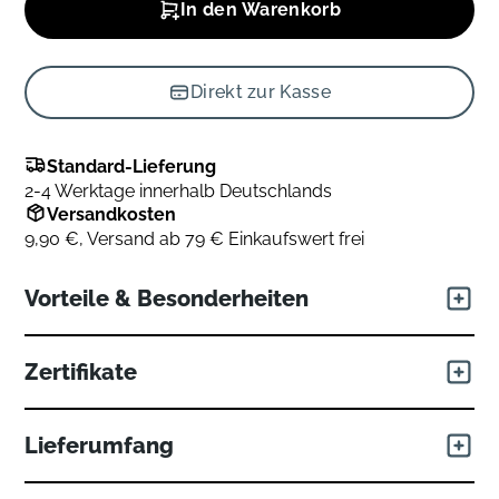
In den Warenkorb
Direkt zur Kasse
Standard-Lieferung
2-4 Werktage innerhalb Deutschlands
Versandkosten
9,90 €, Versand ab 79 € Einkaufswert frei
Vorteile & Besonderheiten
BIOABBAUBAR
Zertifikate
biologischer Abbau der Materialien garantiert.
Luxuriöser Mako-Satin Bezugsstoff in silbergrau
Lieferumfang
Hochwertige Moschus-Daunen – für mehr Wärme
Exzellente Klimaregulation
Die Bettwaren erreichen dich in praktischen,