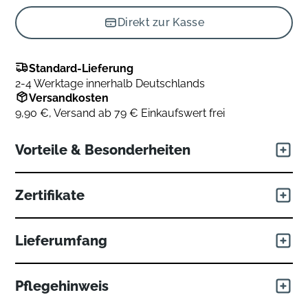
Direkt zur Kasse
Standard-Lieferung
2-4 Werktage innerhalb Deutschlands
Versandkosten
9,90 €, Versand ab 79 € Einkaufswert frei
Vorteile & Besonderheiten
Himmlische Geborgenheit – Stoff und Füllung in perfekter
Zertifikate
Harmonie
Ein Hauch von Luxus umschmeichelt die Haut. Die
Verbindung aus seidig-weichem Lyocell und atmungsaktiver
Lieferumfang
Baumwolle erschafft ein Gewebe, das zum Träumen einlädt:
Die Bettwaren erreichen dich in praktischen,
Temperaturausgleichend
Pflegehinweis
wiederverwendbaren Tragetaschen zum Verstauen.
Hautfreundlich